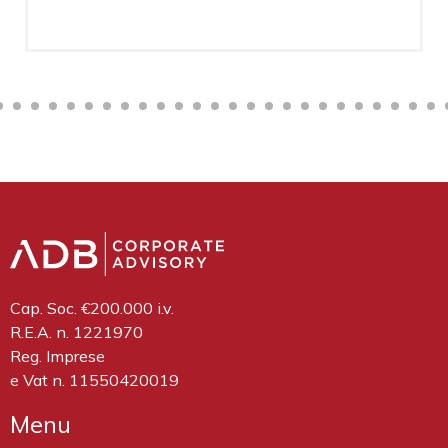
Cap. Soc. €200.000 i.v.
R.E.A. n. 1221970
Reg. Imprese
e Vat n. 11550420019
Menu