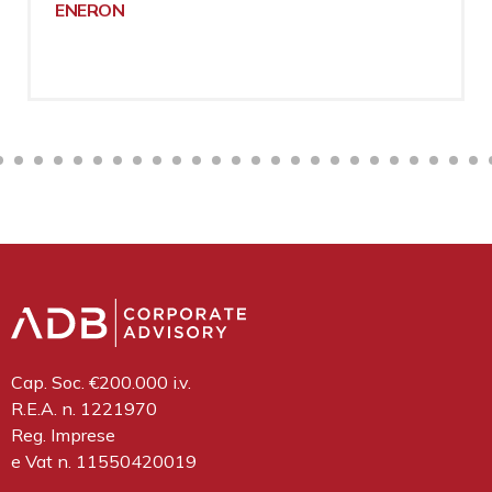
ENERON
Cap. Soc. €200.000 i.v.
R.E.A. n. 1221970
Reg. Imprese
e Vat n. 11550420019