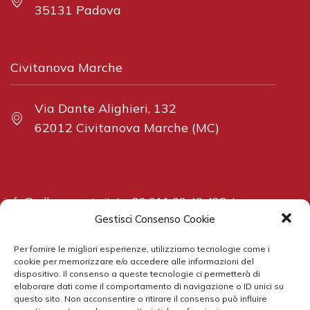
35131 Padova
Civitanova Marche
Via Dante Alighieri, 132
62012 Civitanova Marche (MC)
info@adbcorporate.it
|
+39 011 02 40 438
|
www.adbcorporate.it
Gestisci Consenso Cookie
Per fornire le migliori esperienze, utilizziamo tecnologie come i
cookie per memorizzare e/o accedere alle informazioni del
dispositivo. Il consenso a queste tecnologie ci permetterà di
elaborare dati come il comportamento di navigazione o ID unici su
All rights reserved ADB Corporate Advisory S.r.l. |
Privacy
questo sito. Non acconsentire o ritirare il consenso può influire