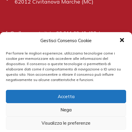
62012 Civitanova Marche (MC)
info@adbcorporate.it
|
+39 011 02 40 438
|
www.adbcorporate.it
Gestisci Consenso Cookie
Per fornire le migliori esperienze, utilizziamo tecnologie come i
cookie per memorizzare e/o accedere alle informazioni del
dispositivo. Il consenso a queste tecnologie ci permetterà di
elaborare dati come il comportamento di navigazione o ID unici su
All rights reserved ADB Corporate Advisory S.r.l. |
Privacy
questo sito. Non acconsentire o ritirare il consenso può influire
negativamente su alcune caratteristiche e funzioni.
Policy
Proudly Packaged by:
Accetta
Nega
Visualizza le preferenze
Seguici su