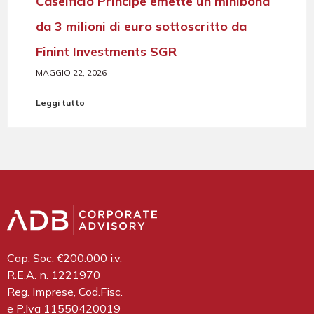
Caseificio Principe emette un minibond
da 3 milioni di euro sottoscritto da
Finint Investments SGR
MAGGIO 22, 2026
Leggi tutto
Cap. Soc. €200.000 i.v.
R.E.A. n. 1221970
Reg. Imprese, Cod.Fisc.
e P.Iva 11550420019