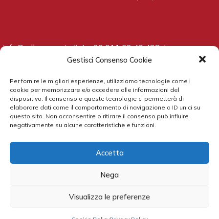
info@adbcorporate.it
|
+39 011 02 40 438
|
www.adbcorporate.it
Gestisci Consenso Cookie
Per fornire le migliori esperienze, utilizziamo tecnologie come i
cookie per memorizzare e/o accedere alle informazioni del
dispositivo. Il consenso a queste tecnologie ci permetterà di
elaborare dati come il comportamento di navigazione o ID unici su
All rights reserved ADB Corporate Advisory S.r.l. |
Privacy
questo sito. Non acconsentire o ritirare il consenso può influire
negativamente su alcune caratteristiche e funzioni.
Policy
Proudly Packaged by:
Accetta
Nega
Visualizza le preferenze
Seguici su