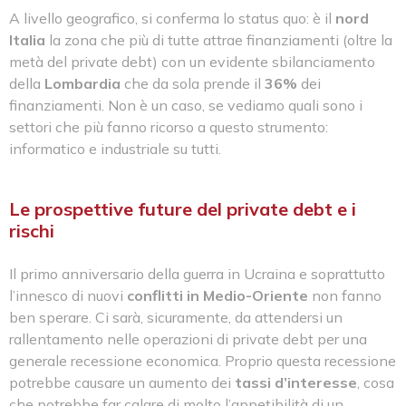
A livello geografico, si conferma lo status quo: è il
nord
Italia
la zona che più di tutte attrae finanziamenti (oltre la
metà del private debt) con un evidente sbilanciamento
della
Lombardia
che da sola prende il
36%
dei
finanziamenti. Non è un caso, se vediamo quali sono i
settori che più fanno ricorso a questo strumento:
informatico e industriale su tutti.
Le prospettive future del private debt e i
rischi
Il primo anniversario della guerra in Ucraina e soprattutto
l’innesco di nuovi
conflitti in Medio-Oriente
non fanno
ben sperare. Ci sarà, sicuramente, da attendersi un
rallentamento nelle operazioni di private debt per una
generale recessione economica. Proprio questa recessione
potrebbe causare un aumento dei
tassi d’interesse
, cosa
che potrebbe far calare di molto l’appetibilità di un