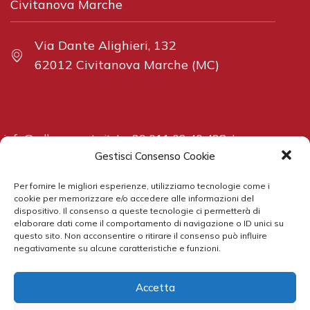
Civitanova Marche
Via Dante Alighieri, 132
62012 Civitanova Marche (MC)
info@adbcorporate.it
|
+39 011 02 40 438
|
www.adbcorporate.it
Gestisci Consenso Cookie
Per fornire le migliori esperienze, utilizziamo tecnologie come i
cookie per memorizzare e/o accedere alle informazioni del
dispositivo. Il consenso a queste tecnologie ci permetterà di
elaborare dati come il comportamento di navigazione o ID unici su
All rights reserved ADB Corporate Advisory S.r.l. |
Privacy
questo sito. Non acconsentire o ritirare il consenso può influire
negativamente su alcune caratteristiche e funzioni.
Policy
Proudly Packaged by:
Accetta