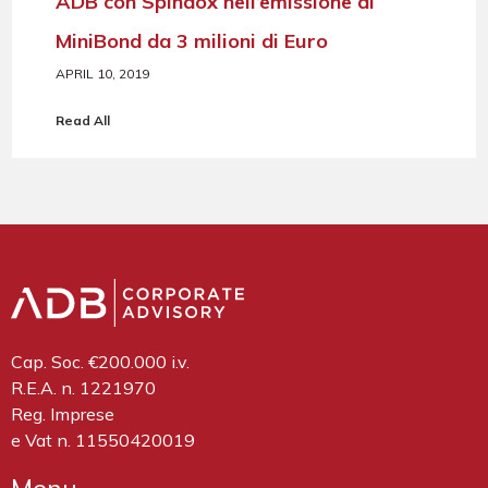
ADB con Spindox nell’emissione di
MiniBond da 3 milioni di Euro
APRIL 10, 2019
Read All
Cap. Soc. €200.000 i.v.
R.E.A. n. 1221970
Reg. Imprese
e Vat n. 11550420019
Menu