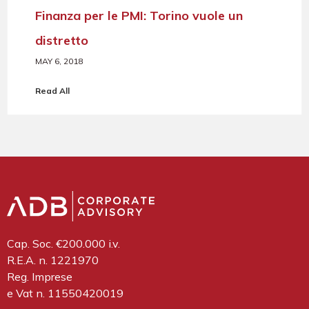
Finanza per le PMI: Torino vuole un
distretto
MAY 6, 2018
Read All
Cap. Soc. €200.000 i.v.
R.E.A. n. 1221970
Reg. Imprese
e Vat n. 11550420019