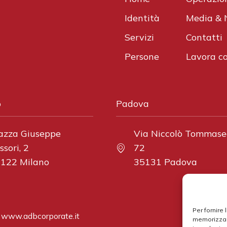
Identità
Media &
Servizi
Contatti
Persone
Lavora co
o
Padova
azza Giuseppe
Via Niccolò Tommase
ssori, 2
72
122 Milano
35131 Padova
Per fornire
|
www.adbcorporate.it
memorizzare