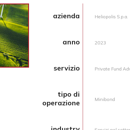
azienda
Heliopolis S.p.a.
anno
2023
servizio
Private Fund Ad
tipo di
Minibond
operazione
industry
Servizi nel setto