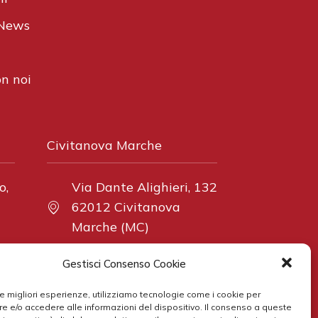
 News
n noi
Civitanova Marche
o,
Via Dante Alighieri, 132
62012 Civitanova
Marche (MC)
Gestisci Consenso Cookie
 le migliori esperienze, utilizziamo tecnologie come i cookie per
 e/o accedere alle informazioni del dispositivo. Il consenso a queste