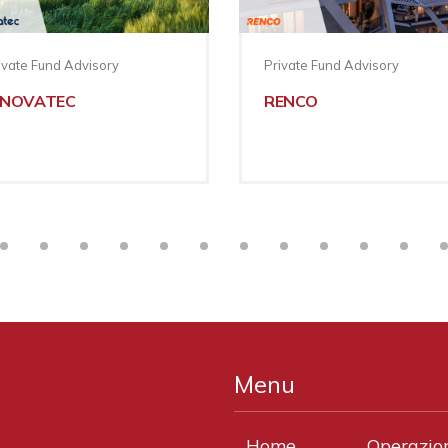
ivate Fund Advisory
Private Fund Advisory
NNOVATEC
RENCO
Menu
Home
Operazio