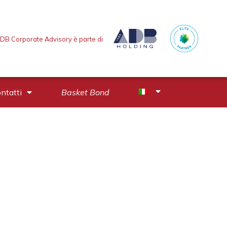
DB Corporate Advisory è parte di
ntatti
Basket Bond