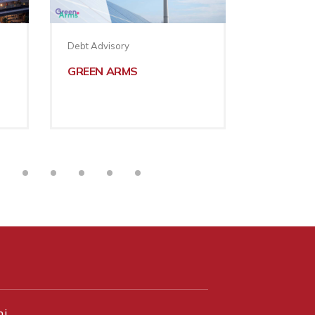
Debt Advisory
Debt Advis
GREEN ARMS
ERREBIEL
ni