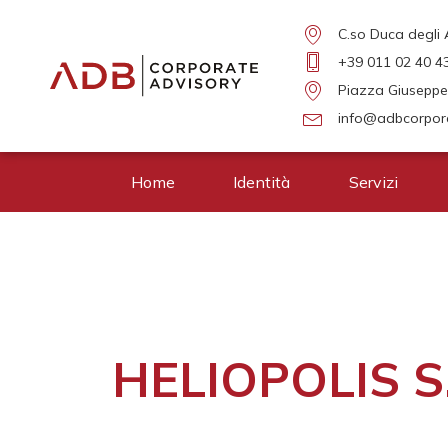
C.so Duca degli 
+39 011 02 40 4
Piazza Giuseppe 
info@adbcorpora
Home
Identità
Servizi
HELIOPOLIS S.