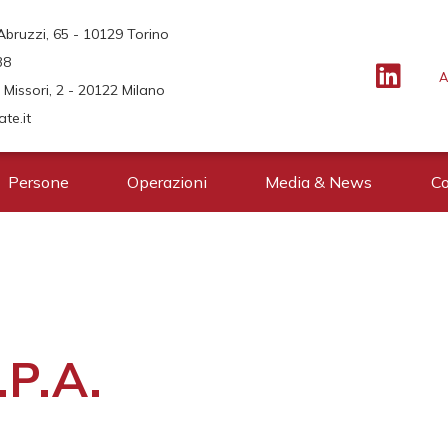
Abruzzi, 65 - 10129 Torino
38
A
Missori, 2 - 20122 Milano
te.it
Persone
Operazioni
Media & News
Co
P.A.