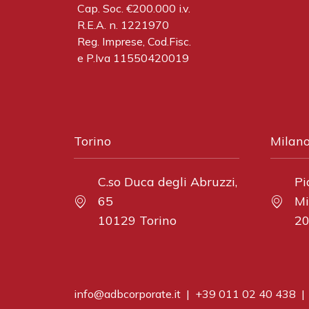
Cap. Soc. €200.000 i.v.
R.E.A. n. 1221970
Reg. Imprese, Cod.Fisc.
e P.Iva 11550420019
Torino
Milan
C.so Duca degli Abruzzi,
Pi
65
Mi
10129 Torino
20
info@adbcorporate.it
|
+39 011 02 40 438